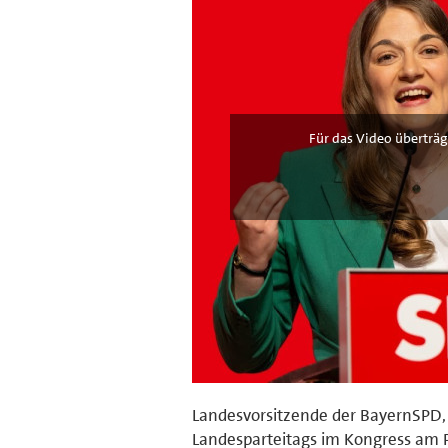
Für das Video überträg
Landesvorsitzende der BayernSPD, R
Landesparteitags im Kongress am P